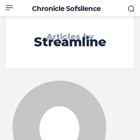
Chronicle Sofsilence
Articles by
Streamline