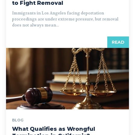
to Fight Removal
Immigrants in Los Angeles facing deportation
proceedings are under extreme pressure, but removal
does not always mean...
READ
BLOG
What Qualifies as Wrongful